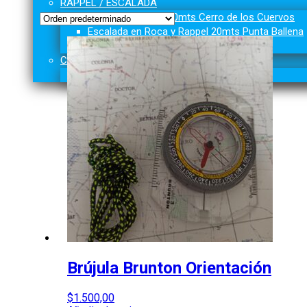
RAPPEL / ESCALADA
Trekking / Rappel 70mts Cerro de los Cuervos
Escalada en Roca y Rappel 20mts Punta Ballena
Grutas de Salamanca
CARRERAS de Aventura
XC Adventure Race
Brújula Brunton Orientación
$
1.500,00