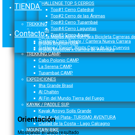
CHALLENGE TOP 5 CERROS
TIENDA
Top#1 Cerro Catedral
Top#2 Cerro de las Ánimas
Top#3 Cerro Tupambaé
TREKKING
Top#4 Cerro Lagunitas
Orientación
Contacto
Top#5 Cerro Aguiar
Porta Mapas AutoPilot Para Bicicleta Carreras d
Trekking Cerro Betete / Cantera Nueva Carrara
Brújula Brunton USA
Trekking / Rappel 70mts Cerro de los Cuervos
Brújula Moscow x Carrera de Aventura
TREKKING CAMP
Cabo Polonio CAMP
La Serena CAMP
Tupambaé CAMP
EXPEDICIONES
Ilha Grande Brasil
Al Chaltén
Al Fin del Mundo Tierra del Fuego
KAYAK / PADDLE SUP
Kayak Arroyo Solís Grande
Parque del Plata- TURISMO AVENTURA
Orientación
Ciudad de la Costa - Lago Calcagno
MOUNTAIN BIKE
Mostrando el único resultado