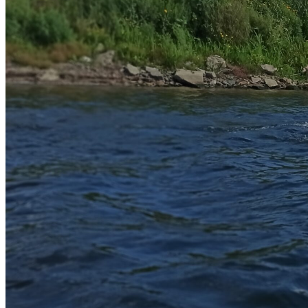
RAPPEL / ESCALADA
Trekking / Rappel 70mts Cerro de los Cuervos
Escalada en Roca y Rappel 20mts Punta Ballena
Grutas de Salamanca
CARRERAS de Aventura
XC Adventure Race