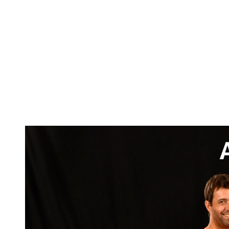
Propuesta
Te proponemos un punto de encuentro, un punt
te guiaremos y acompañamos en cada aventur
desde el 2005.