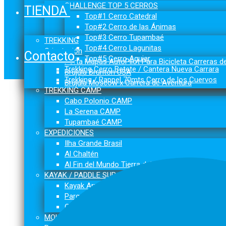
CHALLENGE TOP 5 CERROS
TIENDA
Top#1 Cerro Catedral
Top#2 Cerro de las Ánimas
Top#3 Cerro Tupambaé
TREKKING
Top#4 Cerro Lagunitas
Orientación
Contacto
Top#5 Cerro Aguiar
Porta Mapas AutoPilot Para Bicicleta Carreras d
Trekking Cerro Betete / Cantera Nueva Carrara
Brújula Brunton USA
Trekking / Rappel 70mts Cerro de los Cuervos
Brújula Moscow x Carrera de Aventura
TREKKING CAMP
Cabo Polonio CAMP
La Serena CAMP
Tupambaé CAMP
EXPEDICIONES
Ilha Grande Brasil
Al Chaltén
Al Fin del Mundo Tierra del Fuego
KAYAK / PADDLE SUP
Kayak Arroyo Solís Grande
Parque del Plata- TURISMO AVENTURA
Ciudad de la Costa - Lago Calcagno
MOUNTAIN BIKE