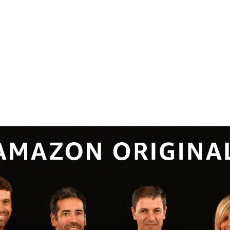
apié inicial. Motivarte a que te sumes, te animes.
a. Ponemos a disposición toda nuestra pasión y 