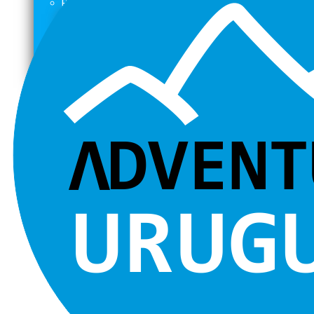
RAPPEL / ESCALADA
Trekking / Rappel 70mts Cerro de los Cuervos
Escalada en Roca y Rappel 20mts Punta Ballena
Grutas de Salamanca
CARRERAS de Aventura
XC Adventure Race