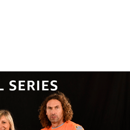
 Explorar el modo: aventura. Somos un nexo,
conocimientos que continuamos adquiriendo