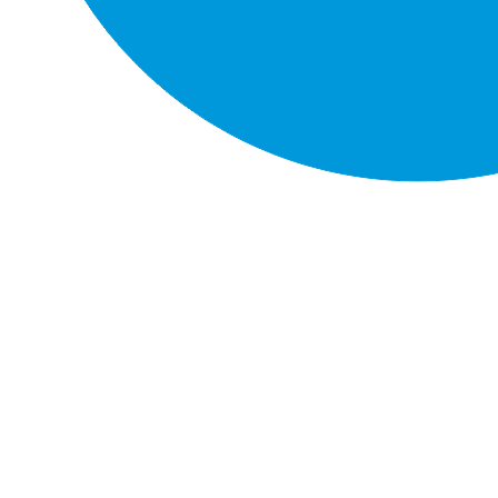
¿Qué nos motiva?
Nos apasiona descubrir, explorar, conocer pers
del deporte aventura.